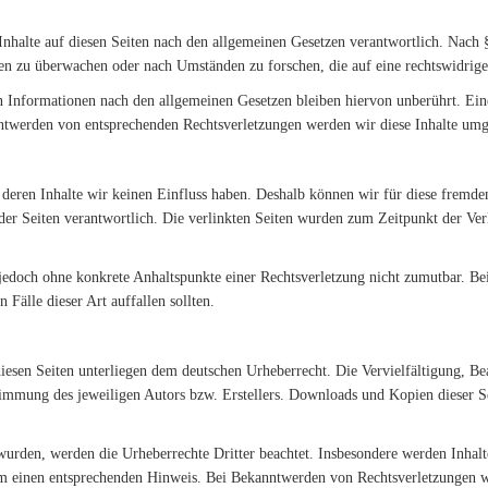
nhalte auf diesen Seiten nach den allgemeinen Gesetzen verantwortlich. Nach §
nen zu überwachen oder nach Umständen zu forschen, die auf eine rechtswidrige
Informationen nach den allgemeinen Gesetzen bleiben hiervon unberührt. Eine
ntwerden von entsprechenden Rechtsverletzungen werden wir diese Inhalte umg
f deren Inhalte wir keinen Einfluss haben. Deshalb können wir für diese fremd
er der Seiten verantwortlich. Die verlinkten Seiten wurden zum Zeitpunkt der V
st jedoch ohne konkrete Anhaltspunkte einer Rechtsverletzung nicht zumutbar. 
 Fälle dieser Art auffallen sollten.
 diesen Seiten unterliegen dem deutschen Urheberrecht. Die Vervielfältigung, B
timmung des jeweiligen Autors bzw. Erstellers. Downloads und Kopien dieser S
t wurden, werden die Urheberrechte Dritter beachtet. Insbesondere werden Inhalte
m einen entsprechenden Hinweis. Bei Bekanntwerden von Rechtsverletzungen wer